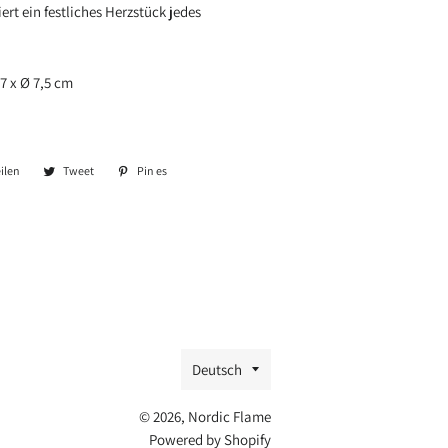
t ein festliches Herzstück jedes
7
x Ø 7,5 cm
ilen
Auf
Tweet
Tweet
Pin es
Pin
Facebook
auf
auf
teilen
Twitter
Pinterest
Sprache
Deutsch
© 2026,
Nordic Flame
Powered by Shopify