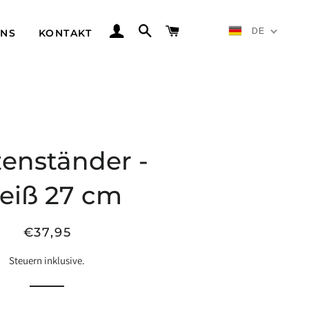
ANMELDUNG
SUCHE
WAGEN
DE
UNS
KONTAKT
zenständer -
eiß 27 cm
Regulärer
Verkaufspreis
€37,95
Preis
Steuern inklusive.