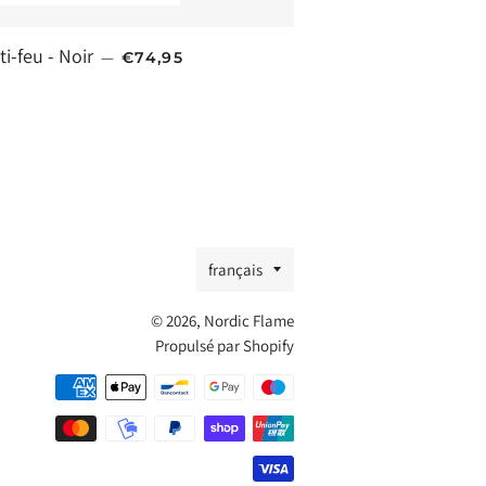
PRIX HABITUEL
i-feu - Noir
—
€74,95
Langue
français
© 2026,
Nordic Flame
Propulsé par Shopify
Méthodes
de
payement