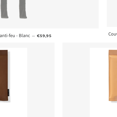
Couv
PRIX HABITUEL
anti-feu - Blanc
—
€59,95