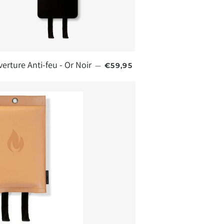
PRIX HABITUEL
erture Anti-feu - Or Noir
—
€59,95