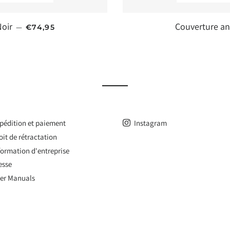
PRIX HABITUEL
Noir
Couverture ant
—
€74,95
pédition et paiement
Instagram
oit de rétractation
formation d'entreprise
esse
er Manuals