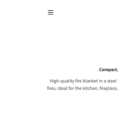
NAVIGUER SUR LE SITE
Compact,
High-quality fire blanket in a stee
fires. Ideal for the kitchen, firepla