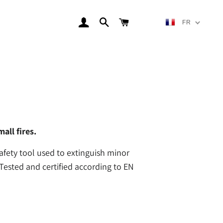
CONNEXION
CHERCHER
CHARIOT
FR
all fires.
safety tool used to extinguish minor
. Tested and certified according to EN