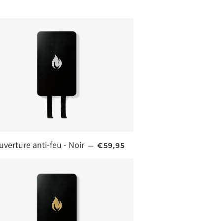
PRIX HABITUEL
uverture anti-feu - Noir
—
€59,95