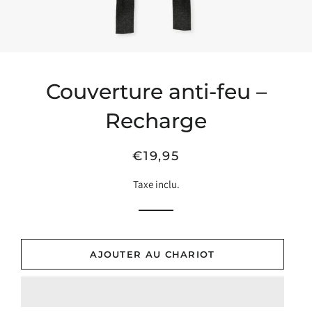
Couverture anti-feu –
Recharge
Prix
Prix
€19,95
habituel
de
Taxe inclu.
vente
AJOUTER AU CHARIOT