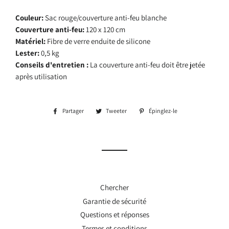
Couleur:
Sac rouge/couverture anti-feu blanche
Couverture anti-feu:
120 x 120 cm
Matériel:
Fibre de verre enduite de silicone
Lester:
0,5 kg
Conseils d'entretien :
La couverture anti-feu doit être jetée
après utilisation
Partager
Partager
Tweeter
Tweeter
Épinglez-le
Épingler
sur
sur
sur
Facebook
Twitter
Pinterest
Chercher
Garantie de sécurité
Questions et réponses
Termes et conditions